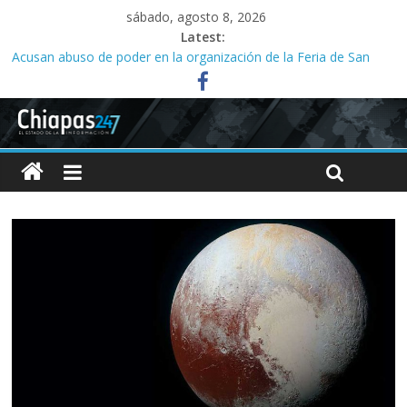
sábado, agosto 8, 2026
Latest:
Acusan abuso de poder en la organización de la Feria de San
Roque; señalan vínculos con el alcalde Ángel Torres
Ministeriales irrumpen a la fuerza en Casa del Migrante;
presbítero exige a la FGE investigar
Acusan a la SMyT de solapar corrupción en el transporte de la
capital
Familias acusan años de retrasos en investigaciones por abuso
sexual infantil
Tres meses sin agua desatan protesta en Yajalón