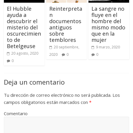
El Hubble
Reinterpreta
La sangre no
ayuda a
n
fluye en el
descubrir el
documentos
hombre del
misterio del
antiguos
mismo modo
oscurecimien
sobre
que en la
to de
temblores
mujer
Betelgeuse
20 septiembre,
9 marzo, 2020
20 agosto, 2020
2020
0
0
0
Deja un comentario
Tu dirección de correo electrónico no será publicada.
Los
campos obligatorios están marcados con
*
Comentario