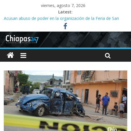
viernes, agosto 7, 2026
Latest:
Acusan abuso de poder en la organización de la Feria de San
Roque; señalan vínculos con el alcalde Ángel Torres
Ministeriales irrumpen a la fuerza en Casa del Migrante;
presbítero exige a la FGE investigar
Acusan a la SMyT de solapar corrupción en el transporte de la
capital
Familias acusan años de retrasos en investigaciones por abuso
sexual infantil
Tres meses sin agua desatan protesta en Yajalón