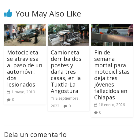
You May Also Like
Motocicleta
Camioneta
Fin de
se atraviesa
derriba dos
semana
al paso de un
postes y
mortal para
automóvil;
daña tres
motociclistas
dos
casas, en la
deja tres
lesionados
Tuxtla-La
jóvenes
Angostura
fallecidos en
1 mayo, 2019
Chiapas
8 septiembre,
0
18 enero, 2026
2022
0
0
Deja un comentario