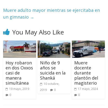
Muere adulto mayor mientras se ejercitaba en
un gimnasio
→
You May Also Like
Hoy robaron
Niño de 9
Muere
en dos Oxxos
años se
docente
casi de
suicida en la
durante
manera
Shanká
plantón del
simultánea
magisterio
10 octubre,
19 mayo, 2019
17 mayo, 2024
2019
0
0
0