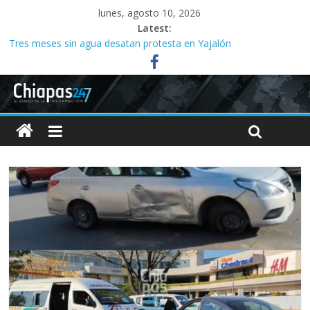
lunes, agosto 10, 2026
Latest:
Tres meses sin agua desatan protesta en Yajalón
Huesos, ropa y candados: los hallazgos de las Madres
Buscadoras en Chiapas
Ministeriales irrumpen a la fuerza en Casa del Migrante;
presbítero exige a la FGE investigar
Acusan a la SMyT de solapar corrupción en el transporte de la
capital
Familias acusan años de retrasos en investigaciones por abuso
sexual infantil