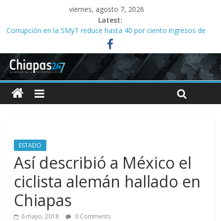
viernes, agosto 7, 2026
Latest:
Corrupción en la SMyT reduce hasta 40 por ciento ingresos de
concesionados, dicen
Familias acusan años de retrasos en investigaciones por abuso
sexual infantil
Tres meses sin agua desatan protesta en Yajalón
Acusan abuso de poder en la organización de la Feria de San
Roque; señalan vínculos con el alcalde Ángel Torres
Campeona nacional denuncia despido de entrenador y falta de
apoyo al equipo de halterofilia en el Indeporte
ESTADO
Así describió a México el
ciclista alemán hallado en
Chiapas
6 mayo, 2018
0 Comments