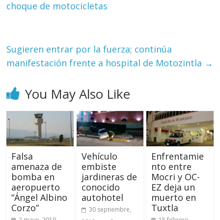
choque de motocicletas
Sugieren entrar por la fuerza; continúa
manifestación frente a hospital de Motozintla
→
You May Also Like
Falsa
Vehículo
Enfrentamie
amenaza de
embiste
nto entre
bomba en
jardineras de
Mocri y OC-
aeropuerto
conocido
EZ deja un
“Ángel Albino
autohotel
muerto en
Corzo”
Tuxtla
30 septiembre,
2 mayo, 2019
15 febrero,