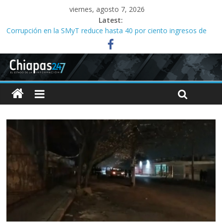
viernes, agosto 7, 2026
Latest:
Corrupción en la SMyT reduce hasta 40 por ciento ingresos de
concesionados, dicen
Familias acusan años de retrasos en investigaciones por abuso
sexual infantil
Tres meses sin agua desatan protesta en Yajalón
Acusan abuso de poder en la organización de la Feria de San
Roque; señalan vínculos con el alcalde Ángel Torres
Campeona nacional denuncia despido de entrenador y falta de
apoyo al equipo de halterofilia en el Indeporte