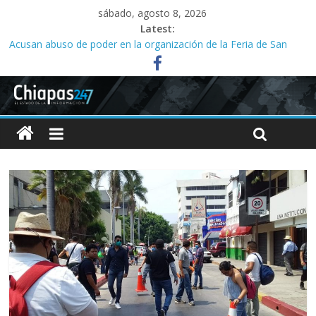
sábado, agosto 8, 2026
Latest:
Acusan abuso de poder en la organización de la Feria de San
Roque; señalan vínculos con el alcalde Ángel Torres
Ministeriales irrumpen a la fuerza en Casa del Migrante;
presbítero exige a la FGE investigar
Acusan a la SMyT de solapar corrupción en el transporte de la
capital
Familias acusan años de retrasos en investigaciones por abuso
sexual infantil
Tres meses sin agua desatan protesta en Yajalón