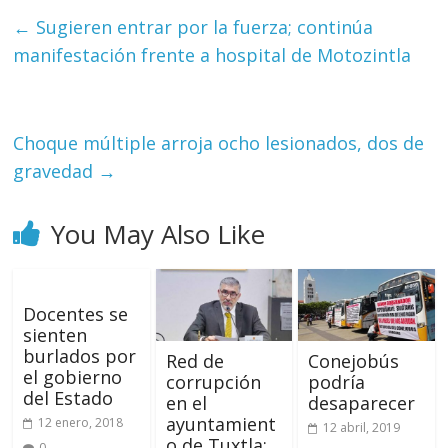
←
Sugieren entrar por la fuerza; continúa
manifestación frente a hospital de Motozintla
Choque múltiple arroja ocho lesionados, dos de
gravedad
→
You May Also Like
Docentes se
sienten
burlados por
Red de
Conejobús
el gobierno
corrupción
podría
del Estado
en el
desaparecer
ayuntamient
12 enero, 2018
12 abril, 2019
o de Tuxtla:
0