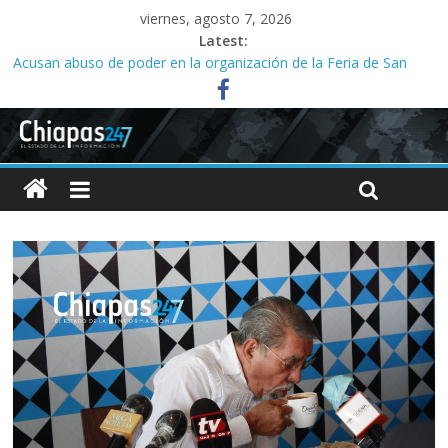
viernes, agosto 7, 2026
Latest:
Acusan abuso de poder en la organización de la Feria de San
Roque; señalan vínculos con el alcalde Ángel Torres
Ministeriales irrumpen a la fuerza en Casa del Migrante;
presbítero exige a la FGE investigar
Acusan a la SMyT de solapar corrupción en el transporte de la
capital
Familias acusan años de retrasos en investigaciones por abuso
sexual infantil
Tres meses sin agua desatan protesta en Yajalón