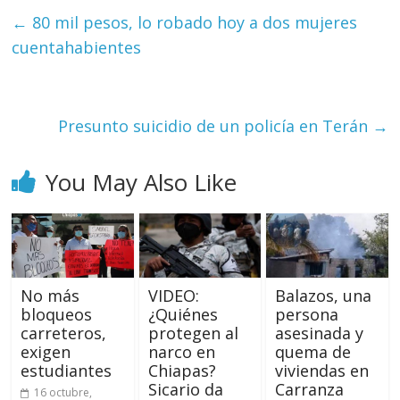
←
80 mil pesos, lo robado hoy a dos mujeres
cuentahabientes
Presunto suicidio de un policía en Terán
→
You May Also Like
No más
VIDEO:
Balazos, una
bloqueos
¿Quiénes
persona
carreteros,
protegen al
asesinada y
exigen
narco en
quema de
estudiantes
Chiapas?
viviendas en
Sicario da
Carranza
16 octubre,