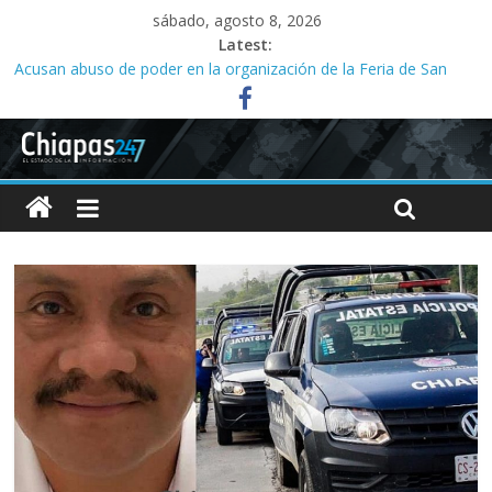
sábado, agosto 8, 2026
Latest:
Acusan abuso de poder en la organización de la Feria de San
Roque; señalan vínculos con el alcalde Ángel Torres
Ministeriales irrumpen a la fuerza en Casa del Migrante;
presbítero exige a la FGE investigar
Acusan a la SMyT de solapar corrupción en el transporte de la
capital
Familias acusan años de retrasos en investigaciones por abuso
sexual infantil
Tres meses sin agua desatan protesta en Yajalón