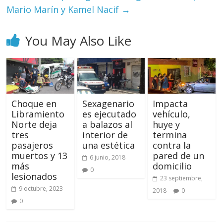
Mario Marín y Kamel Nacif
→
You May Also Like
Choque en
Sexagenario
Impacta
Libramiento
es ejecutado
vehículo,
Norte deja
a balazos al
huye y
tres
interior de
termina
pasajeros
una estética
contra la
muertos y 13
pared de un
6 junio, 2018
más
domicilio
0
lesionados
23 septiembre,
9 octubre, 2023
2018
0
0