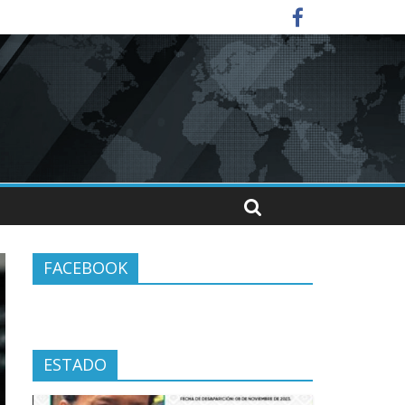
 el alcalde Ángel Torres
ilia en el Indeporte
FACEBOOK
ESTADO