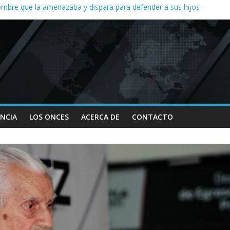
mbre que la amenazaba y dispara para defender a sus hijos
 desatan protesta en Yajalón
er en la organización de la Feria de San Roque; señalan vínculos con
enuncia despido de entrenador y falta de apoyo al equipo de halterof
yT reduce hasta 40 por ciento ingresos de concesionados, dicen
ENCIA
LOS ONCES
ACERCA DE
CONTACTO