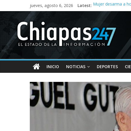
jueves, agosto 6, 2026
Latest:
Mujer desarma a ho
Tres meses sin agua
Acusan abuso de pod
Campeona nacional d
Corrupción en la SM
INICIO
NOTICIAS
DEPORTES
CI