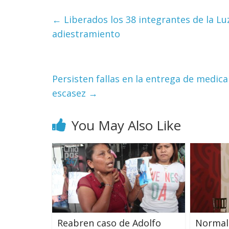
←
Liberados los 38 integrantes de la L
adiestramiento
Persisten fallas en la entrega de medi
escasez
→
You May Also Like
Reabren caso de Adolfo
Normal