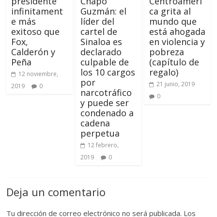
presidente
Chapo”
Centroaméri
infinitament
Guzmán: el
ca grita al
e más
líder del
mundo que
exitoso que
cartel de
está ahogada
Fox,
Sinaloa es
en violencia y
Calderón y
declarado
pobreza
Peña
culpable de
(capítulo de
los 10 cargos
regalo)
12 noviembre,
por
21 junio, 2019
2019
0
narcotráfico
0
y puede ser
condenado a
cadena
perpetua
12 febrero,
2019
0
Deja un comentario
Tu dirección de correo electrónico no será publicada.
Los