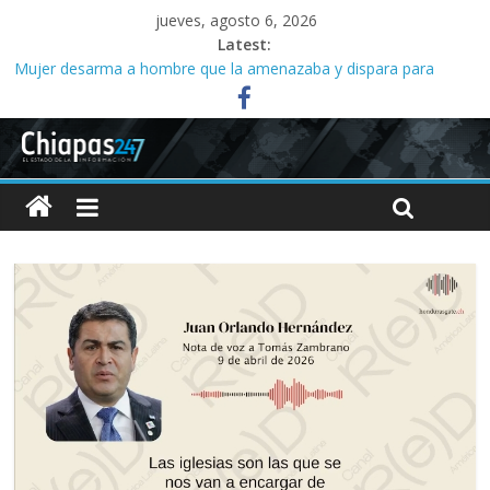
jueves, agosto 6, 2026
Latest:
Mujer desarma a hombre que la amenazaba y dispara para
defender a sus hijos
Tres meses sin agua desatan protesta en Yajalón
Acusan abuso de poder en la organización de la Feria de San
Roque; señalan vínculos con el alcalde Ángel Torres
Campeona nacional denuncia despido de entrenador y falta de
apoyo al equipo de halterofilia en el Indeporte
Corrupción en la SMyT reduce hasta 40 por ciento ingresos de
concesionados, dicen