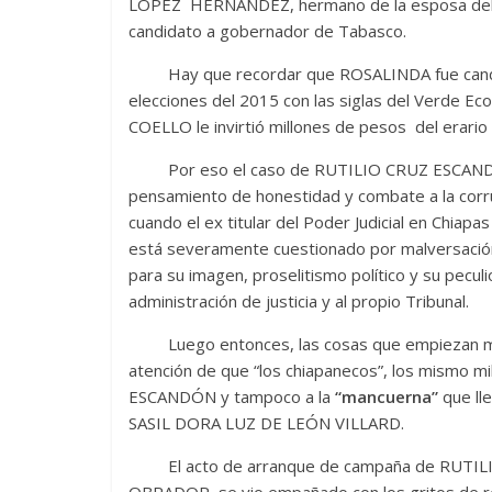
LÓPEZ HERNÁNDEZ, hermano de la esposa de
candidato a gobernador de Tabasco.
Hay que recordar que ROSALINDA fue candidata
elecciones del 2015 con las siglas del Verde E
COELLO le invirtió millones de pesos del erario 
Por eso el caso de RUTILIO CRUZ ESCANDÓN 
pensamiento de honestidad y combate a la 
cuando el ex titular del Poder Judicial en Chi
está severamente cuestionado por malversación,
para su imagen, proselitismo político y su pecu
administración de justicia y al propio Tribunal.
Luego entonces, las cosas que empiezan mal, 
atención de que “los chiapanecos”, los mismo 
ESCANDÓN y tampoco a la
“mancuerna”
que ll
SASIL DORA LUZ DE LEÓN VILLARD.
El acto de arranque de campaña de RUTILIO