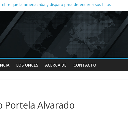
mbre que la amenazaba y dispara para defender a sus hijos
 desatan protesta en Yajalón
er en la organización de la Feria de San Roque; señalan vínculos con
enuncia despido de entrenador y falta de apoyo al equipo de halterof
yT reduce hasta 40 por ciento ingresos de concesionados, dicen
ENCIA
LOS ONCES
ACERCA DE
CONTACTO
rto Portela Alvarado