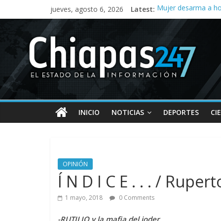
jueves, agosto 6, 2026
Latest:
Mujer desarma a ho
Tres meses sin agua
Acusan abuso de pod
Campeona nacional d
Corrupción en la SM
INICIO
NOTICIAS
DEPORTES
CI
OPINIÓN
Í N D I C E . . . / Rupe
1 mayo, 2018
0 Comments
-RUTILIO y la mafia del joder…