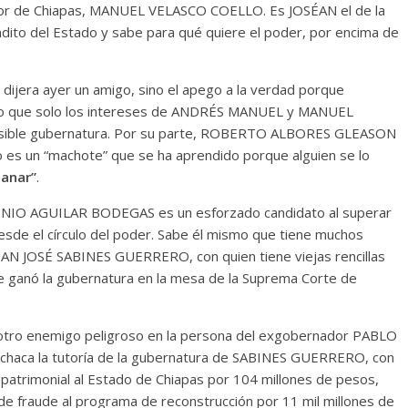
ador de Chiapas, MANUEL VELASCO COELLO. Es JOSÉAN el de la
ndito del Estado y sabe para qué quiere el poder, por encima de
ra ayer un amigo, sino el apego a la verdad porque
o que solo los intereses de ANDRÉS MANUEL y MANUEL
 posible gubernatura. Por su parte, ROBERTO ALBORES GLEASON
o es un “machote” que se ha aprendido porque alguien se lo
ganar”
.
O AGUILAR BODEGAS es un esforzado candidato al superar
desde el círculo del poder. Sabe él mismo que tiene muchos
AN JOSÉ SABINES GUERRERO, con quien tiene viejas rencillas
le ganó la gubernatura en la mesa de la Suprema Corte de
ro enemigo peligroso en la persona del exgobernador PABLO
haca la tutoría de la gubernatura de SABINES GUERRERO, con
 patrimonial al Estado de Chiapas por 104 millones de pesos,
de fraude al programa de reconstrucción por 11 mil millones de