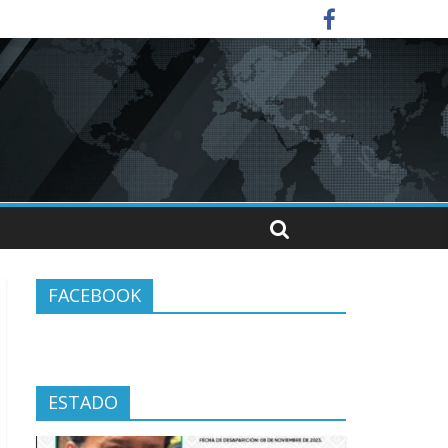
 el alcalde Ángel Torres
ilia en el Indeporte
FACEBOOK
ESTADO