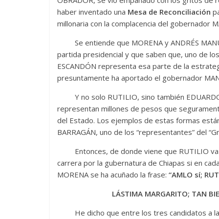
OBRADOR, se vio empañado con los gritos de r
haber inventado una
Mesa de Reconciliación
pa
millonaria con la complacencia del gobernado
Se entiende que MORENA y ANDRÉS MANUEL L
partida presidencial y que saben que, uno de lo
ESCANDÓN representa esa parte de la estrategi
presuntamente ha aportado el gobernador MA
Y no solo RUTILIO, sino también EDUARDO
representan millones de pesos que seguramente
del Estado. Los ejemplos de estas formas es
BARRAGÁN, uno de los “representantes” del “
Entonces, de donde viene que RUTILIO va en 
carrera por la gubernatura de Chiapas si en ca
MORENA se ha acuñado la frase:
“AMLO sí; RUT
LÁSTIMA MARGARITO; TAN BI
He dicho que entre los tres candidatos a l