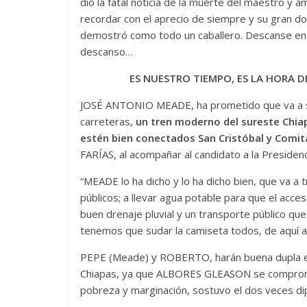
dio la fatal noticia de la muerte del maestr
recordar con el aprecio de siempre y su gran d
demostró como todo un caballero. Descanse en pa
descanso…
ES NUESTRO TIEMPO, ES LA HORA DE
JOSÉ ANTONIO MEADE, ha prometido que va a s
carreteras,
un tren moderno del sureste Chi
estén bien conectados San Cristóbal y Comit
FARÍAS, al acompañar al candidato a la Presidenci
“MEADE lo ha dicho y lo ha dicho bien, que va a 
públicos; a llevar agua potable para que el acce
buen drenaje pluvial y un transporte público que
tenemos que sudar la camiseta todos, de aquí al 
PEPE (Meade) y ROBERTO, harán buena dupla en 
Chiapas, ya que ALBORES GLEASON se compromet
pobreza y marginación, sostuvo el dos veces dip