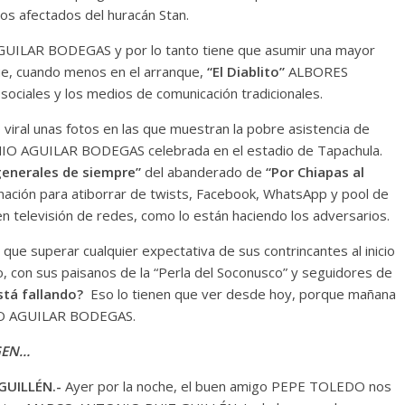
os afectados del huracán Stan.
AR BODEGAS y por lo tanto tiene que asumir una mayor
ue, cuando menos en el arranque,
“El Diablito”
ALBORES
ociales y los medios de comunicación tradicionales.
viral unas fotos en las que muestran la pobre asistencia de
NIO AGUILAR BODEGAS celebrada en el estadio de Tapachula.
generales de siempre”
del abanderado de
“Por Chiapas al
nación para atiborrar de twists, Facebook, WhatsApp y pool de
en televisión de redes, como lo están haciendo los adversarios.
ue superar cualquier expectativa de sus contrincantes al inicio
, con sus paisanos de la “Perla del Soconusco” y seguidores de
stá fallando?
Eso lo tienen que ver desde hoy, porque mañana
IO AGUILAR BODEGAS.
GEN…
GUILLÉN.-
Ayer por la noche, el buen amigo PEPE TOLEDO nos