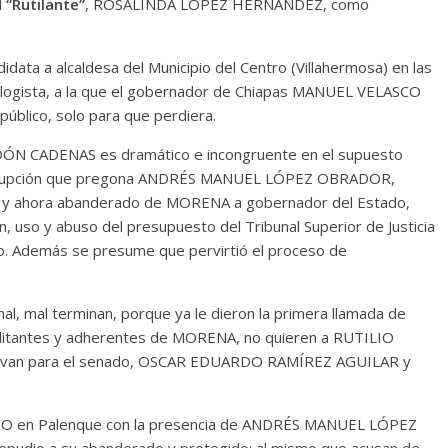
l
“Rutilante”
, ROSALINDA LÓPEZ HERNÁNDEZ, como
 a alcaldesa del Municipio del Centro (Villahermosa) en las
cologista, a la que el gobernador de Chiapas MANUEL VELASCO
público, solo para que perdiera.
CADENAS es dramático e incongruente en el supuesto
corrupción que pregona ANDRÉS MANUEL LÓPEZ OBRADOR,
apas y ahora abanderado de MORENA a gobernador del Estado,
 uso y abuso del presupuesto del Tribunal Superior de Justicia
lio. Además se presume que pervirtió el proceso de
mal terminan, porque ya le dieron la primera llamada de
militantes y adherentes de MORENA, no quieren a RUTILIO
evan para el senado, OSCAR EDUARDO RAMÍREZ AGUILAR y
 en Palenque con la presencia de ANDRÉS MANUEL LÓPEZ