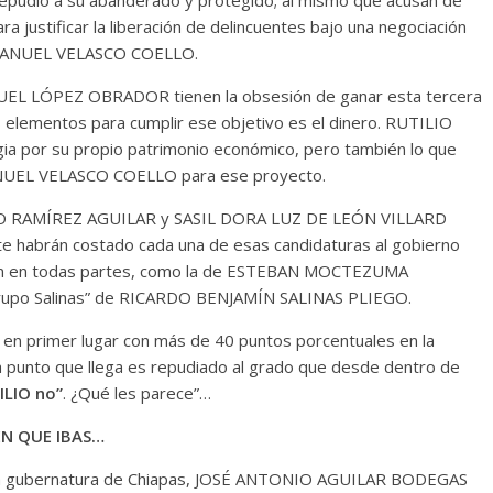
epudio a su abanderado y protegido; al mismo que acusan de
ra justificar la liberación de delincuentes bajo una negociación
r MANUEL VELASCO COELLO.
ÓPEZ OBRADOR tienen la obsesión de ganar esta tercera
s elementos para cumplir ese objetivo es el dinero. RUTILIO
a por su propio patrimonio económico, pero también lo que
NUEL VELASCO COELLO para ese proyecto.
 RAMÍREZ AGUILAR y SASIL DORA LUZ DE LEÓN VILLARD
 habrán costado cada una de esas candidaturas al gobierno
tán en todas partes, como la de ESTEBAN MOCTEZUMA
Grupo Salinas” de RICARDO BENJAMÍN SALINAS PLIEGO.
primer lugar con más de 40 puntos porcentuales en la
da punto que llega es repudiado al grado que desde dentro de
ILIO no”
. ¿Qué les parece”…
EN QUE IBAS…
a gubernatura de Chiapas, JOSÉ ANTONIO AGUILAR BODEGAS