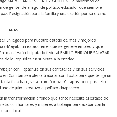
o y amigo MARCO ANTONIO RUIZ GUILLÉN. Lo habremos de
on de gente, de amigo, de político, educador que siempre
z. Resignación para la familia y una oración por su eterno
 CHIAPAS…
er un legado para nuestro estado de más y mejores
apas-Mayab
, un estado en el que se genere empleo y
que
án
, manifestó el diputado federal EMILIO ENRIQUE SALAZAR
a de la República en su visita a la entidad.
trabajar con Tapachula en sus carreteras y en sus servicios
so en Comitán sea pleno; trabajar con Tuxtla para que tenga un
 tanta falta hace;
va a transformar Chiapas
; pero para ello
uno de julio”, sostuvo el político chiapaneco.
la transformación a fondo que tanto necesita el estado de
ió con hombres y mujeres a trabajar para acabar con la
utado local.