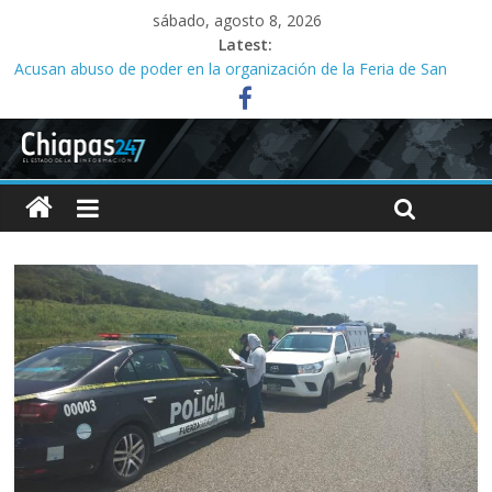
sábado, agosto 8, 2026
Latest:
Acusan abuso de poder en la organización de la Feria de San
Roque; señalan vínculos con el alcalde Ángel Torres
Ministeriales irrumpen a la fuerza en Casa del Migrante;
presbítero exige a la FGE investigar
Acusan a la SMyT de solapar corrupción en el transporte de la
capital
Familias acusan años de retrasos en investigaciones por abuso
sexual infantil
Tres meses sin agua desatan protesta en Yajalón