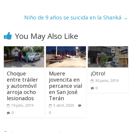
Niño de 9 años se suicida en la Shanká
→
You May Also Like
Choque
Muere
¡Otro!
entre tráiler
jovencita en
30 junio, 2019
y automóvil
percance vial
0
arroja ocho
en San José
lesionados
Terán
19 julio, 2019
5 abril, 2020
0
0