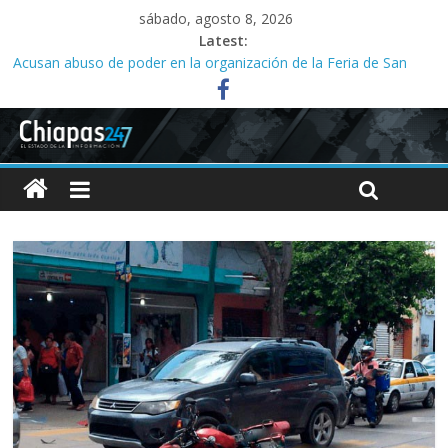
sábado, agosto 8, 2026
Latest:
Acusan abuso de poder en la organización de la Feria de San
Roque; señalan vínculos con el alcalde Ángel Torres
Ministeriales irrumpen a la fuerza en Casa del Migrante;
presbítero exige a la FGE investigar
Acusan a la SMyT de solapar corrupción en el transporte de la
capital
Familias acusan años de retrasos en investigaciones por abuso
sexual infantil
Tres meses sin agua desatan protesta en Yajalón