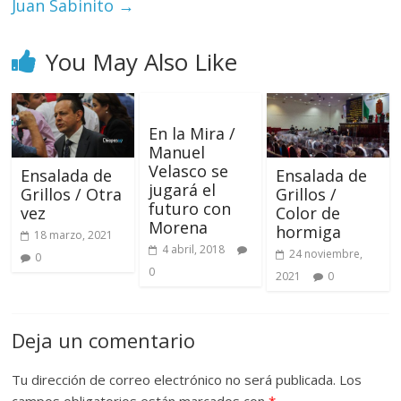
Juan Sabinito
→
You May Also Like
En la Mira /
Manuel
Velasco se
Ensalada de
Ensalada de
jugará el
Grillos / Otra
Grillos /
futuro con
vez
Color de
Morena
hormiga
18 marzo, 2021
4 abril, 2018
24 noviembre,
0
0
2021
0
Deja un comentario
Tu dirección de correo electrónico no será publicada.
Los
campos obligatorios están marcados con
*