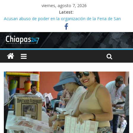
viernes, agosto 7, 2026
Latest:
Acusan abuso de poder en la organización de la Feria de San
Roque; señalan vínculos con el alcalde Ángel Torres
Campeona nacional denuncia despido de entrenador y falta de
apoyo al equipo de halterofilia en el Indeporte
Corrupción en la SMyT reduce hasta 40 por ciento ingresos de
concesionados, dicen
Familias acusan años de retrasos en investigaciones por abuso
sexual infantil
Tres meses sin agua desatan protesta en Yajalón