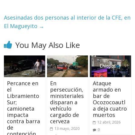
Asesinadas dos personas al interior de la CFE, en
El Magueyito
→
You May Also Like
Percance en
En
Ataque
el
persecución,
armado en
Libramiento
ministeriales
bar de
Sur;
disparan a
Ocozocoautl
camioneta
vehículo
a deja cuatro
impacta
cargado de
muertos
contra barra
cerveza
12 abril, 2026
de
13 mayo, 2020
0
contención