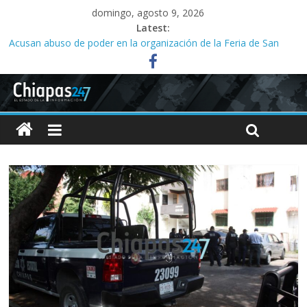
domingo, agosto 9, 2026
Latest:
Acusan abuso de poder en la organización de la Feria de San
Roque; señalan vínculos con el alcalde Ángel Torres
Ministeriales irrumpen a la fuerza en Casa del Migrante;
presbítero exige a la FGE investigar
Acusan a la SMyT de solapar corrupción en el transporte de la
capital
Familias acusan años de retrasos en investigaciones por abuso
sexual infantil
Tres meses sin agua desatan protesta en Yajalón